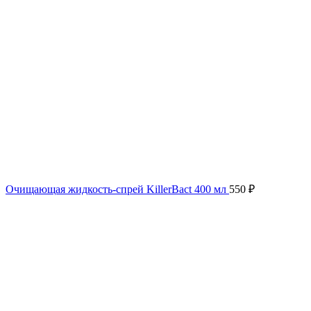
Очищающая жидкость-спрей KillerBact 400 мл
550
₽
Нажмите, чтобы увеличить