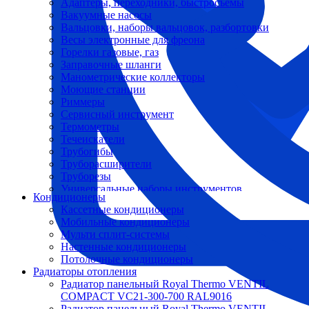
Адаптеры, переходники, быстросъемы
Вакуумные насосы
Вальцовки, наборы вальцовок, разбортовки
Весы электронные для фреона
Горелки газовые, газ
Заправочные шланги
Манометрические коллекторы
Моющие станции
Риммеры
Сервисный инструмент
Термометры
Течеискатели
Трубогибы
Труборасширители
Труборезы
Универсальные наборы инструментов
Кондиционеры
Кассетные кондиционеры
Мобильные кондиционеры
Мульти сплит-системы
Настенные кондиционеры
Потолочные кондиционеры
Радиаторы отопления
Радиатор панельный Royal Thermo VENTIL
COMPACT VC21-300-700 RAL9016
Радиатор панельный Royal Thermo VENTIL