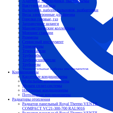
Адаптеры, переходники, быстросъемы
Вакуумные насосы
Вальцовки, наборы вальцовок, разбортовки
Весы электронные для фреона
Горелки газовые, газ
Заправочные шланги
Манометрические коллекторы
Моющие станции
Риммеры
Сервисный инструмент
Термометры
Течеискатели
Трубогибы
Труборасширители
Труборезы
Универсальные наборы инструментов
Кондиционеры
Кассетные кондиционеры
Мобильные кондиционеры
Мульти сплит-системы
Настенные кондиционеры
Потолочные кондиционеры
Радиаторы отопления
Радиатор панельный Royal Thermo VENTIL
COMPACT VC21-300-700 RAL9016
Радиатор панельный Royal Thermo VENTIL