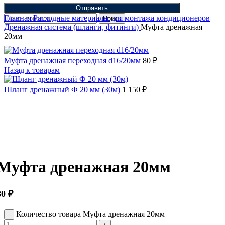
Отправить
Главная
Расходные материалы для монтажа кондиционеров
Поиск
Дренажная система (шланги, фитинги)
Муфта дренажная
20мм
Муфта дренажная переходная d16/20мм
80
₽
Назад к товарам
Шланг дренажный Ф 20 мм (30м)
1 150
₽
Нажмите, чтобы увеличить
Муфта дренажная 20мм
80
₽
Количество товара Муфта дренажная 20мм