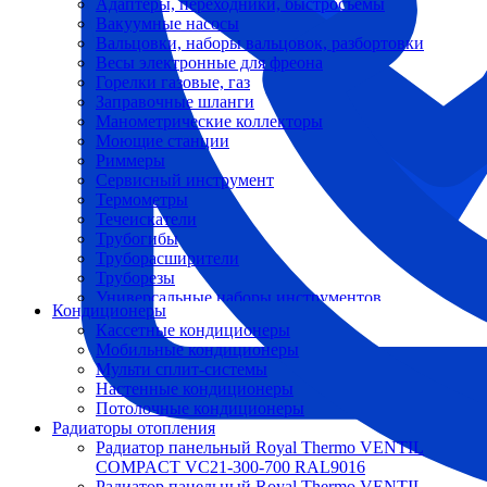
Адаптеры, переходники, быстросъемы
Вакуумные насосы
Вальцовки, наборы вальцовок, разбортовки
Весы электронные для фреона
Горелки газовые, газ
Заправочные шланги
Манометрические коллекторы
Моющие станции
Риммеры
Сервисный инструмент
Термометры
Течеискатели
Трубогибы
Труборасширители
Труборезы
Универсальные наборы инструментов
Кондиционеры
Кассетные кондиционеры
Мобильные кондиционеры
Мульти сплит-системы
Настенные кондиционеры
Потолочные кондиционеры
Радиаторы отопления
Радиатор панельный Royal Thermo VENTIL
COMPACT VC21-300-700 RAL9016
Радиатор панельный Royal Thermo VENTIL