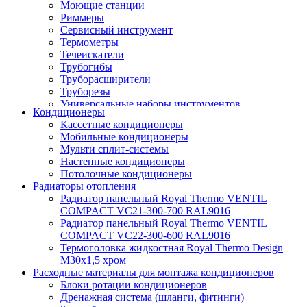
Моющие станции
Риммеры
Сервисный инструмент
Термометры
Течеискатели
Трубогибы
Труборасширители
Труборезы
Универсальные наборы инструментов
Кондиционеры
Кассетные кондиционеры
Мобильные кондиционеры
Мульти сплит-системы
Настенные кондиционеры
Потолочные кондиционеры
Радиаторы отопления
Радиатор панельный Royal Thermo VENTIL
COMPACT VC21-300-700 RAL9016
Радиатор панельный Royal Thermo VENTIL
COMPACT VC22-300-600 RAL9016
Термоголовка жидкостная Royal Thermo Design
M30х1,5 хром
Расходные материалы для монтажа кондиционеров
Блоки ротации кондиционеров
Дренажная система (шланги, фитинги)