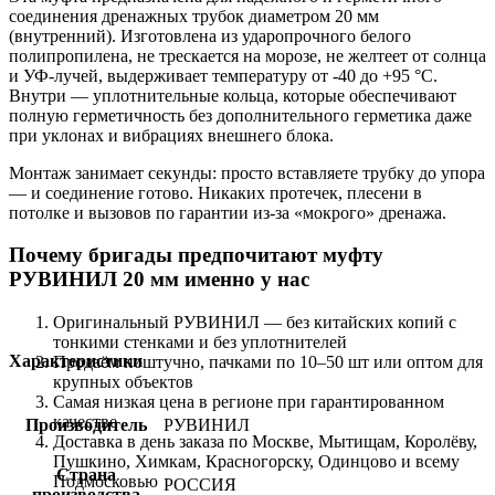
соединения дренажных трубок диаметром 20 мм
(внутренний). Изготовлена из ударопрочного белого
полипропилена, не трескается на морозе, не желтеет от солнца
и УФ-лучей, выдерживает температуру от -40 до +95 °C.
Внутри — уплотнительные кольца, которые обеспечивают
полную герметичность без дополнительного герметика даже
при уклонах и вибрациях внешнего блока.
Монтаж занимает секунды: просто вставляете трубку до упора
— и соединение готово. Никаких протечек, плесени в
потолке и вызовов по гарантии из-за «мокрого» дренажа.
Почему бригады предпочитают муфту
РУВИНИЛ 20 мм именно у нас
Оригинальный РУВИНИЛ — без китайских копий с
тонкими стенками и без уплотнителей
Характеристики
Продаём поштучно, пачками по 10–50 шт или оптом для
крупных объектов
Самая низкая цена в регионе при гарантированном
качестве
Производитель
РУВИНИЛ
Доставка в день заказа по Москве, Мытищам, Королёву,
Пушкино, Химкам, Красногорску, Одинцово и всему
Страна
Подмосковью
РОССИЯ
производства