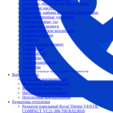
Адаптеры, переходники, быстросъемы
Вакуумные насосы
Вальцовки, наборы вальцовок, разбортовки
Весы электронные для фреона
Горелки газовые, газ
Заправочные шланги
Манометрические коллекторы
Моющие станции
Риммеры
Сервисный инструмент
Термометры
Течеискатели
Трубогибы
Труборасширители
Труборезы
Универсальные наборы инструментов
Кондиционеры
Кассетные кондиционеры
Мобильные кондиционеры
Мульти сплит-системы
Настенные кондиционеры
Потолочные кондиционеры
Радиаторы отопления
Радиатор панельный Royal Thermo VENTIL
COMPACT VC21-300-700 RAL9016