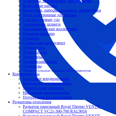
Адаптеры, переходники, быстросъемы
Вакуумные насосы
Вальцовки, наборы вальцовок, разбортовки
Весы электронные для фреона
Горелки газовые, газ
Заправочные шланги
Манометрические коллекторы
Моющие станции
Риммеры
Сервисный инструмент
Термометры
Течеискатели
Трубогибы
Труборасширители
Труборезы
Универсальные наборы инструментов
Кондиционеры
Кассетные кондиционеры
Мобильные кондиционеры
Мульти сплит-системы
Настенные кондиционеры
Потолочные кондиционеры
Радиаторы отопления
Радиатор панельный Royal Thermo VENTIL
COMPACT VC21-300-700 RAL9016
Радиатор панельный Royal Thermo VENTIL