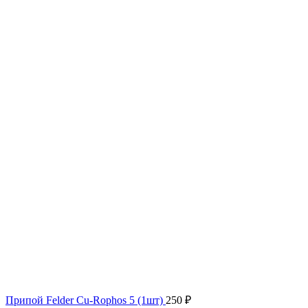
Припой Felder Cu-Rophos 5 (1шт)
250
₽