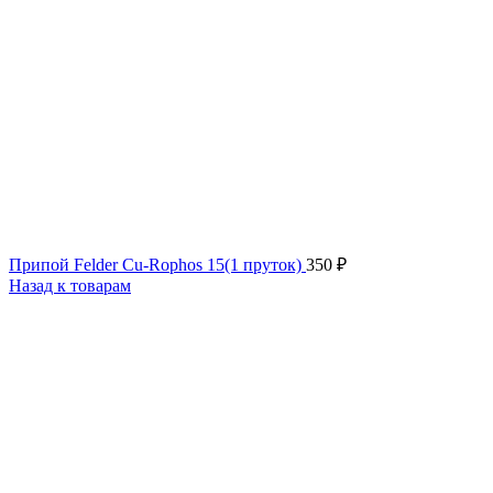
Припой Felder Cu-Rophos 15(1 пруток)
350
₽
Назад к товарам