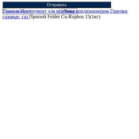
Отправить
Главная
Инструмент для монтажа кондиционеров
Горелки
Поиск
газовые, газ
Припой Felder Cu-Rophos 15(1кг)