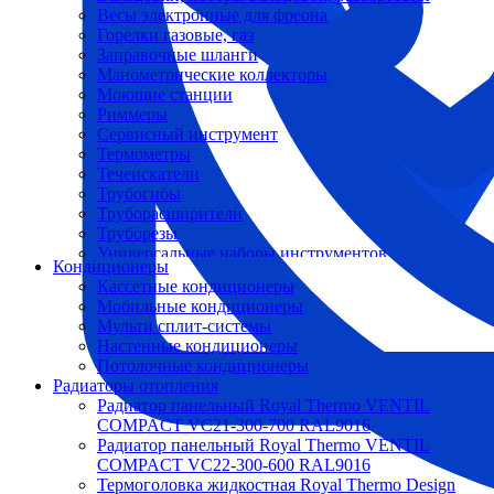
Весы электронные для фреона
Горелки газовые, газ
Заправочные шланги
Манометрические коллекторы
Моющие станции
Риммеры
Сервисный инструмент
Термометры
Течеискатели
Трубогибы
Труборасширители
Труборезы
Универсальные наборы инструментов
Кондиционеры
Кассетные кондиционеры
Мобильные кондиционеры
Мульти сплит-системы
Настенные кондиционеры
Потолочные кондиционеры
Радиаторы отопления
Радиатор панельный Royal Thermo VENTIL
COMPACT VC21-300-700 RAL9016
Радиатор панельный Royal Thermo VENTIL
COMPACT VC22-300-600 RAL9016
Термоголовка жидкостная Royal Thermo Design