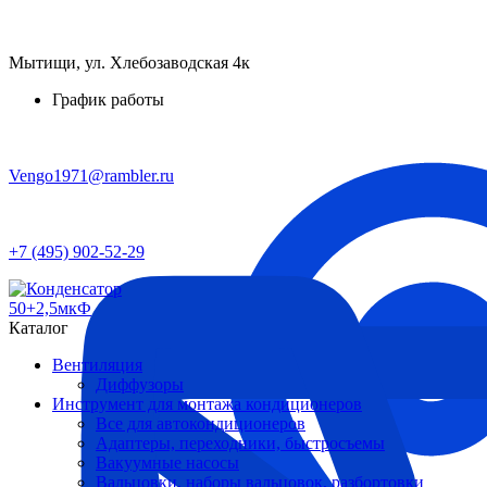
Мытищи, ул. Хлебозаводская 4к
График работы
Vengo1971@rambler.ru
+7 (495) 902-52-29
Каталог
Вентиляция
Диффузоры
Инструмент для монтажа кондиционеров
Все для автокондиционеров
Адаптеры, переходники, быстросъемы
Вакуумные насосы
Вальцовки, наборы вальцовок, разбортовки