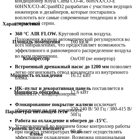
кондиционер Royal Clima CO-4C 60HNX/CO-E
60HNX/CO-4C/pan8D2 разрабатан с участием ведущих
инженеров и дизайнеров, которые постарались
воплотить все самые современные тенденции в этой
уникальной серии.
Характеристики
360 °С AIR FLOW
.
Круговой поток воздуха.
Положения жалюзи автоматический регулируются во
Площадь помещения
160 кв.м
всех направлениях, что предоставляет возможность
эффективного и равномерного распределение воздуха
во всем помещении.
Компрессор
On/Off (не инвертор)
Встроенный дренажный насос до 1200 мм
позволяет
легко организовать отвод конденсата из внутреннего
Мощность охлаждения
16.12 кВт
блока.
ИК–пульт и декоративная панель
поставляется в
Мощность обогрева
17.6 кВт
комплекте с кондиционером.
Флокированное покрытие жалюзи
исключает
220-240 В/ 50 Гц / 380-415 В/
образование на них конденсата.
Параметры питающей сети
50Гц
Работа на охлаждение и обогрев до -15°С
.
Установленный во внешнем блоке контроллер работы
Уровень шума внешнего
60 дБ
при низких температурах позволяет осуществлять
блока
эффективное охлаждение. Возможна опциональная