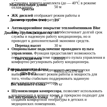
установка зимнего комплекта (до — 40°С в режиме
Максимальная длина
50 м
охлаждения).
трассы
ЖК дисплей
отображает режим работы и
установленную температуру.
Диаметр трубок (газ)
3/4"
Антикоррозийное покрытие теплообменников Blue
Fin.
Это покрытие не только обеспечивает долгий срок
Диаметр трубок (жидкость)
3/8"
службы и надежную работу кондиционера, но и
приводит к дополнительной экономии средств.
Перепад высот
30 м
Опциональное подключение проводного пульта
управления.
Функция предоставляет возможность
подключения к системе проводного пульта управления и
Тип хладагента
R410A
комфортно регулировать работу кондиционера.
Размер внешнего блока
В режиме «Авто»
кондиционер автоматически
940x1325x370 мм
(ШxВxГ)
выбирает и изменяет режим работы и мощность для
того, чтобы стабильно поддерживать заданную
пользователем температуру.
Вес внешнего блока
99 кг
Шумоизоляция компрессора
, позволяет использовать
кондиционер в ночное время, и прекрасно подходит для
Вес внутреннего блока
28 кг
создания комфортной тепературы в детских и
медицинских помещениях.