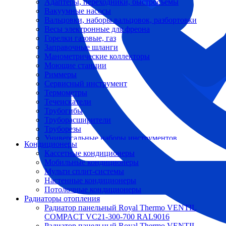
Адаптеры, переходники, быстросъемы
Вакуумные насосы
Вальцовки, наборы вальцовок, разбортовки
Весы электронные для фреона
Горелки газовые, газ
Заправочные шланги
Манометрические коллекторы
Моющие станции
Риммеры
Сервисный инструмент
Термометры
Течеискатели
Трубогибы
Труборасширители
Труборезы
Универсальные наборы инструментов
Кондиционеры
Кассетные кондиционеры
Мобильные кондиционеры
Мульти сплит-системы
Настенные кондиционеры
Потолочные кондиционеры
Радиаторы отопления
Радиатор панельный Royal Thermo VENTIL
COMPACT VC21-300-700 RAL9016
Радиатор панельный Royal Thermo VENTIL