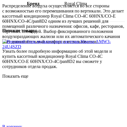
Бренд
Royal Clima
Распределение воздуха осуществляется во все стороны
с возможностью его перемешивания по вертикали. Это делает
кассетный кондиционер Royal Clima CO-4C 60HNX/CO-E
60HNX/CO-4C/pan8D2 одним из лучших решений для
помещений различного назначения: офисов, кафе, ресторанов,
Похожие товары
торговых площадей. Выбор фиксированного положения
воздухораздающих жалюзи или их автоматического качания
дает дополнительный комфорт в использовании.
Узнать более подробную информацию об этой модели и
купить кассетный кондиционер Royal Clima CO-4C
60HNX/CO-E 60HNX/CO-4C/pan8D2 вы сможете у
сотрудников отдела продаж.
Показать еще
В корзину