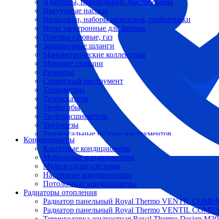
Адаптеры, переходники, быстросъемы
Вакуумные насосы
Вальцовки, наборы вальцовок, разбортовки
Весы электронные для фреона
Горелки газовые, газ
Заправочные шланги
Манометрические коллекторы
Моющие станции
Риммеры
Сервисный инструмент
Термометры
Течеискатели
Трубогибы
Труборасширители
Труборезы
Универсальные наборы инструментов
Кондиционеры
Кассетные кондиционеры
Мобильные кондиционеры
Мульти сплит-системы
Настенные кондиционеры
Потолочные кондиционеры
Радиаторы отопления
Радиатор панельный Royal Thermo VENTIL COMP
Радиатор панельный Royal Thermo VENTIL COMP
Термоголовка жидкостная Royal Thermo Design M30