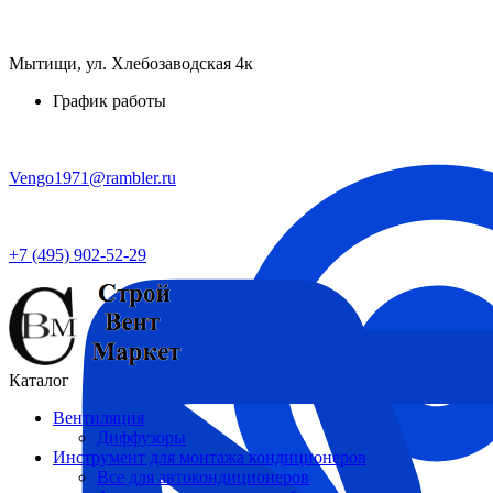
Мытищи, ул. Хлебозаводская 4к
График работы
Vengo1971@rambler.ru
+7 (495) 902-52-29
Каталог
Вентиляция
Диффузоры
Инструмент для монтажа кондиционеров
Все для автокондиционеров