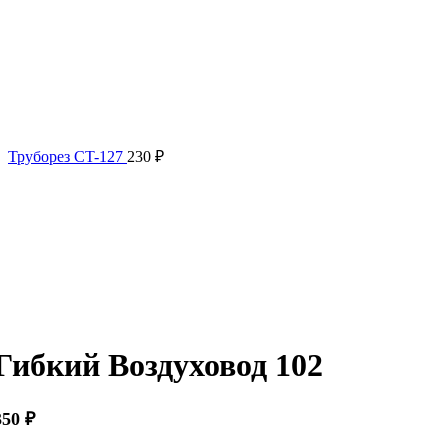
Труборез CT-127
230
₽
Нажмите, чтобы увеличить
Гибкий Воздуховод 102
350
₽