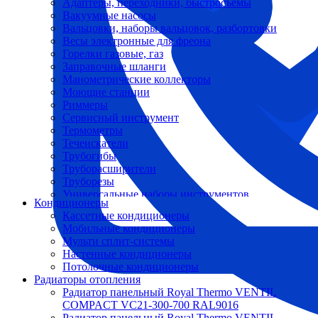
Адаптеры, переходники, быстросъемы
Вакуумные насосы
Вальцовки, наборы вальцовок, разбортовки
Весы электронные для фреона
Горелки газовые, газ
Заправочные шланги
Манометрические коллекторы
Моющие станции
Риммеры
Сервисный инструмент
Термометры
Течеискатели
Трубогибы
Труборасширители
Труборезы
Универсальные наборы инструментов
Кондиционеры
Кассетные кондиционеры
Мобильные кондиционеры
Мульти сплит-системы
Настенные кондиционеры
Потолочные кондиционеры
Радиаторы отопления
Радиатор панельный Royal Thermo VENTIL
COMPACT VC21-300-700 RAL9016
Радиатор панельный Royal Thermo VENTIL