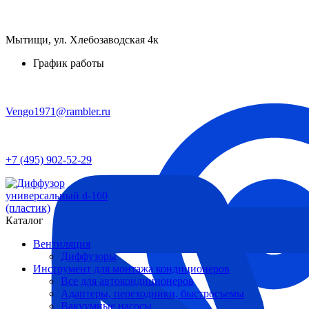
Мытищи, ул. Хлебозаводская 4к
График работы
Vengo1971@rambler.ru
+7 (495) 902-52-29
Каталог
Вентиляция
Диффузоры
Инструмент для монтажа кондиционеров
Все для автокондиционеров
Адаптеры, переходники, быстросъемы
Вакуумные насосы