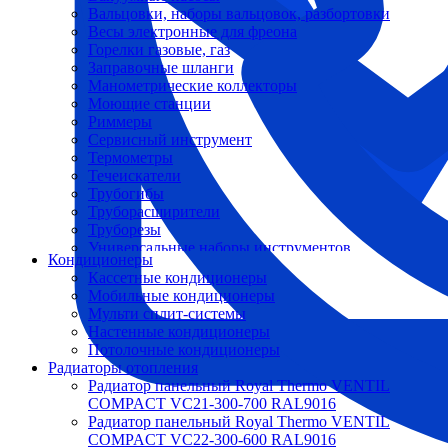
Вальцовки, наборы вальцовок, разбортовки
Весы электронные для фреона
Горелки газовые, газ
Заправочные шланги
Манометрические коллекторы
Моющие станции
Риммеры
Сервисный инструмент
Термометры
Течеискатели
Трубогибы
Труборасширители
Труборезы
Универсальные наборы инструментов
Кондиционеры
Кассетные кондиционеры
Мобильные кондиционеры
Мульти сплит-системы
Настенные кондиционеры
Потолочные кондиционеры
Радиаторы отопления
Радиатор панельный Royal Thermo VENTIL
COMPACT VC21-300-700 RAL9016
Радиатор панельный Royal Thermo VENTIL
COMPACT VC22-300-600 RAL9016