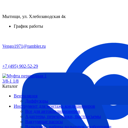
Мытищи, ул. Хлебозаводская 4к
График работы
Vengo1971@rambler.ru
+7 (495) 902-52-29
Каталог
Вентиляция
Диффузоры
Инструмент для монтажа кондиционеров
Все для автокондиционеров
Адаптеры, переходники, быстросъемы
Вакуумные насосы
Вальцовки, наборы вальцовок, разбортовки