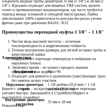
соединить медные трубы диаметром 35 мм (1 3/8″) и 28 мм (1
1/8″). Идеально подходит для мощных VRF-систем, мульти-
сплит и промышленных кондиционеров, где часто требуется
переход между основной и отводной магистралью. Пайка
обеспечивает 100% герметичность контура без риска утечек
фреона даже при давлении R410A / R32.
Преимущества переходной муфты 1 3/8″ – 1 1/8″
Чистая медь высокой чистоты – отличная
теплопроводность и коррозионная стойкость
Точные внутренние размеры для легкой вставки трубы и
качественной пайки
Характеристики
Выдерживает перепады температур и вибрации на
наружных блоках
Экономит время – не нужно городить лишние
Вид фитинга
Угол 90
переходники или муфты
Подходит для ремонта и удлинения существующих трасс
без замены целых участков
Наружные диаметры
1 3/8 дюйма (35,0 мм) × 1 1/8
Берите с запасом – на крупных объектах такие переходы
труб
дюйма (28,6 мм)
улетают быстро. Заказывайте в СтройВентМаркет и
монтируйте спокойно!
Внутренние диаметры
35 мм и 28 мм
раструбов
Показать еще