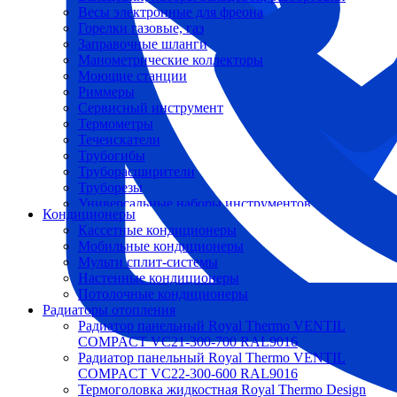
Весы электронные для фреона
Горелки газовые, газ
Заправочные шланги
Манометрические коллекторы
Моющие станции
Риммеры
Сервисный инструмент
Термометры
Течеискатели
Трубогибы
Труборасширители
Труборезы
Универсальные наборы инструментов
Кондиционеры
Кассетные кондиционеры
Мобильные кондиционеры
Мульти сплит-системы
Настенные кондиционеры
Потолочные кондиционеры
Радиаторы отопления
Радиатор панельный Royal Thermo VENTIL
COMPACT VC21-300-700 RAL9016
Радиатор панельный Royal Thermo VENTIL
COMPACT VC22-300-600 RAL9016
Термоголовка жидкостная Royal Thermo Design