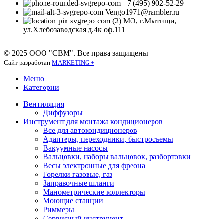
+7 (495) 902-52-29
Vengo1971@rambler.ru
МО, г.Мытищи,
ул.Хлебозаводская д.4к оф.111
© 2025 ООО "СВМ". Все права защищены
Сайт разработан
MARKETING +
Меню
Категории
Вентиляция
Диффузоры
Инструмент для монтажа кондиционеров
Все для автокондиционеров
Адаптеры, переходники, быстросъемы
Вакуумные насосы
Вальцовки, наборы вальцовок, разбортовки
Весы электронные для фреона
Горелки газовые, газ
Заправочные шланги
Манометрические коллекторы
Моющие станции
Риммеры
Сервисный инструмент