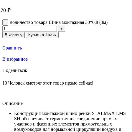
170
₽
Количество товара Шина монтажная 30*0,8 (3м)
В корзину
Купить в 1 клик
Сравнить
В избранное
Поделиться:
10
Человек смотрят этот товар прямо сейчас!
Описание
Конструкция монтажной шино-рейки STALMAX LMS
SH обеспечивает герметичное соединение прямых
участков и фасонных элементов прямоугольных
воздуховодов для нормальной циркуляции воздуха и