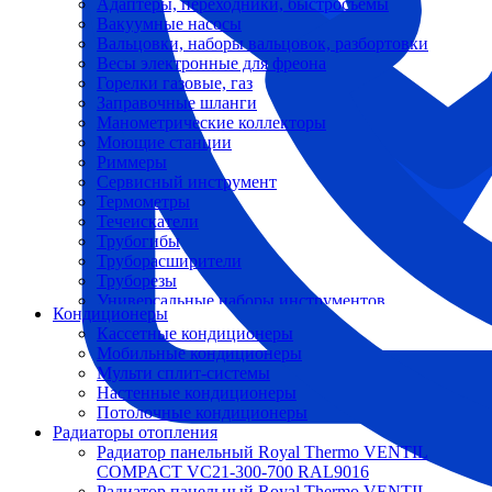
Адаптеры, переходники, быстросъемы
Вакуумные насосы
Вальцовки, наборы вальцовок, разбортовки
Весы электронные для фреона
Горелки газовые, газ
Заправочные шланги
Манометрические коллекторы
Моющие станции
Риммеры
Сервисный инструмент
Термометры
Течеискатели
Трубогибы
Труборасширители
Труборезы
Универсальные наборы инструментов
Кондиционеры
Кассетные кондиционеры
Мобильные кондиционеры
Мульти сплит-системы
Настенные кондиционеры
Потолочные кондиционеры
Радиаторы отопления
Радиатор панельный Royal Thermo VENTIL
COMPACT VC21-300-700 RAL9016
Радиатор панельный Royal Thermo VENTIL