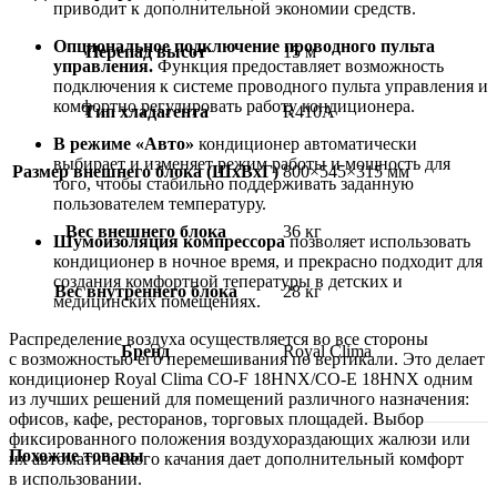
приводит к дополнительной экономии средств.
Опциональное подключение проводного пульта
Перепад высот
15 м
управления.
Функция предоставляет возможность
подключения к системе проводного пульта управления и
комфортно регулировать работу кондиционера.
Тип хладагента
R410A
В режиме «Авто»
кондиционер автоматически
выбирает и изменяет режим работы и мощность для
Размер внешнего блока (ШxВxГ)
800×545×315 мм
того, чтобы стабильно поддерживать заданную
пользователем температуру.
Вес внешнего блока
36 кг
Шумоизоляция компрессора
позволяет использовать
кондиционер в ночное время, и прекрасно подходит для
создания комфортной тепературы в детских и
Вес внутреннего блока
28 кг
медицинских помещениях.
Распределение воздуха осуществляется во все стороны
Бренд
Royal Clima
с возможностью его перемешивания по вертикали. Это делает
кондиционер Royal Clima CO-F 18HNX/CO-E 18HNX одним
из лучших решений для помещений различного назначения:
офисов, кафе, ресторанов, торговых площадей. Выбор
фиксированного положения воздухораздающих жалюзи или
Похожие товары
их автоматического качания дает дополнительный комфорт
в использовании.