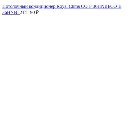
Потолочный кондиционер Royal Clima CO-F 36HNBI/CO-E
36HNBI
214 190
₽