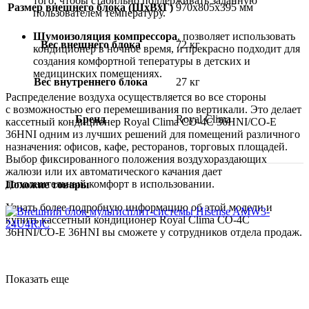
того, чтобы стабильно поддерживать заданную
Размер внешнего блока (ШxВxГ)
970x805x395 мм
пользователем температуру.
Шумоизоляция компрессора
, позволяет использовать
Вес внешнего блока
72 кг
кондиционер в ночное время, и прекрасно подходит для
создания комфортной тепературы в детских и
медицинских помещениях.
Вес внутреннего блока
27 кг
Распределение воздуха осуществляется во все стороны
с возможностью его перемешивания по вертикали. Это делает
Бренд
Royal Clima
кассетный кондиционер Royal Clima CO-4C 36HNI/CO-E
36HNI одним из лучших решений для помещений различного
назначения: офисов, кафе, ресторанов, торговых площадей.
Выбор фиксированного положения воздухораздающих
жалюзи или их автоматического качания дает
дополнительный комфорт в использовании.
Похожие товары
Узнать более подробную информацию об этой модели и
купить кассетный кондиционер Royal Clima CO-4C
36HNI/CO-E 36HNI вы сможете у сотрудников отдела продаж.
Показать еще