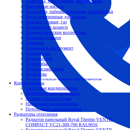
Адаптеры, переходники, быстросъемы
Вакуумные насосы
Вальцовки, наборы вальцовок, разбортовки
Весы электронные для фреона
Горелки газовые, газ
Заправочные шланги
Манометрические коллекторы
Моющие станции
Риммеры
Сервисный инструмент
Термометры
Течеискатели
Трубогибы
Труборасширители
Труборезы
Универсальные наборы инструментов
Кондиционеры
Кассетные кондиционеры
Мобильные кондиционеры
Мульти сплит-системы
Настенные кондиционеры
Потолочные кондиционеры
Радиаторы отопления
Радиатор панельный Royal Thermo VENTIL
COMPACT VC21-300-700 RAL9016
Радиатор панельный Royal Thermo VENTIL