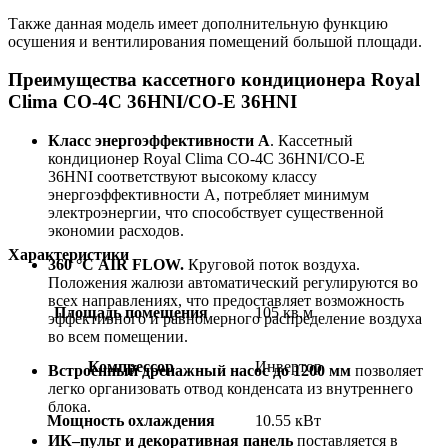
Также данная модель имеет дополнительную функцию
осушения и вентилирования помещений большой площади.
Преимущества кассетного кондиционера Royal
Clima CO-4C 36HNI/CO-E 36HNI
Класс энергоэффективности А
. Кассетный
кондиционер Royal Clima CO-4C 36HNI/CO-E
36HNI соответствуют высокому классу
энергоэффективности A, потребляет минимум
электроэнергии, что способствует существенной
экономии расходов.
Характеристики
360 °С AIR FLOW
.
Круговой поток воздуха.
Положения жалюзи автоматический регулируются во
всех направлениях, что предоставляет возможность
Площадь помещения
105 кв.м
эффективного и равномерного распределение воздуха
во всем помещении.
Компрессор
Инвертор
Встроенный дренажный насос до 1200 мм
позволяет
легко организовать отвод конденсата из внутреннего
блока.
Мощность охлаждения
10.55 кВт
ИК–пульт и декоративная панель
поставляется в