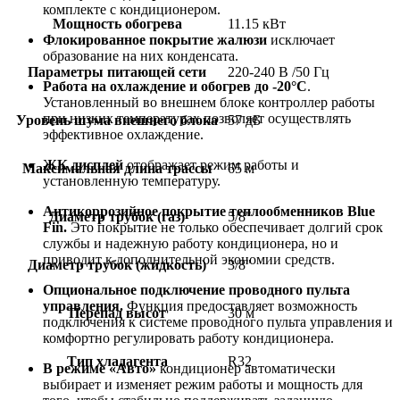
комплекте с кондиционером.
Мощность обогрева
11.15 кВт
Флокированное покрытие жалюзи
исключает
образование на них конденсата.
Параметры питающей сети
220-240 В /50 Гц
Работа на охлаждение и обогрев до -20°С
.
Установленный во внешнем блоке контроллер работы
при низких температурах позволяет осуществлять
Уровень шума внешнего блока
57 дБ
эффективное охлаждение.
ЖК дисплей
отображает режим работы и
Максимальная длина трассы
65 м
установленную температуру.
Антикоррозийное покрытие теплообменников Blue
Диаметр трубок (газ)
5/8"
Fin.
Это покрытие не только обеспечивает долгий срок
службы и надежную работу кондиционера, но и
приводит к дополнительной экономии средств.
Диаметр трубок (жидкость)
3/8"
Опциональное подключение проводного пульта
управления.
Функция предоставляет возможность
Перепад высот
30 м
подключения к системе проводного пульта управления и
комфортно регулировать работу кондиционера.
Тип хладагента
R32
В режиме «Авто»
кондиционер автоматически
выбирает и изменяет режим работы и мощность для